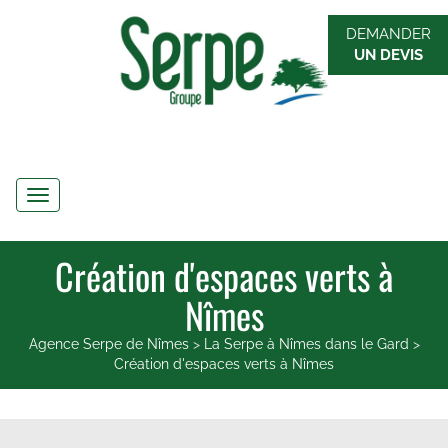
DEMANDER
UN DEVIS
Navigation
Création d'espaces verts à
Nîmes
Agence Serpe de Nîmes
>
La Serpe à Nîmes dans le Gard
>
Création d'espaces verts à Nîmes