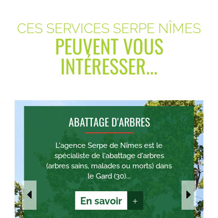
CES SERVICES SERPE NÎMES
PEUVENT VOUS
INTÉRESSER...
ABATTAGE D'ARBRES
L'agence Serpe de Nîmes est le
spécialiste de l'abattage d'arbres
(arbres sains, malades ou morts) dans
le Gard (30)...
En savoir
+