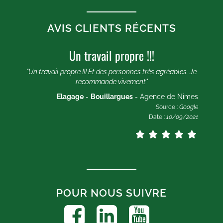
AVIS CLIENTS RÉCENTS
Un travail propre !!!
 Je
"Un travail propre !!! Et des personnes très agréables. Je
"U
recommande vivement"
mes
Elagage
-
Bouillargues
- Agence de Nîmes
ogle
Source :
Google
2021
Date :
10/09/2021
POUR NOUS SUIVRE