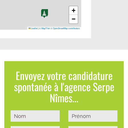
+
−
Leaflet
|
© MapTiler
© OpenStreetMap contributors
Envoyez votre candidature
spontanée à l'agence Serpe
Nîmes...
Un travail propre !!!
sonnes
"Un travail propre !!! Et des personnes