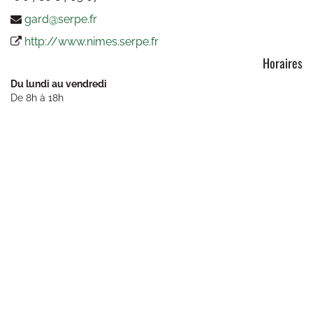
très agréables. Je recom
gard@serpe.fr
vivement"
http://www.nimes.serpe.fr
Elagage
-
Bouillargues
- Agen
Horaires
Source :
Du lundi au vendredi
Date :
10/0
De 8h à 18h