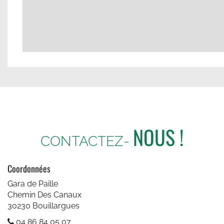
NOUS !
CONTACTEZ-
Coordonnées
Gara de Paille
Chemin Des Canaux
Un travail propre !!!
30230 Bouillargues
"Un travail propre !!! Et des per
04 86 84 05 07