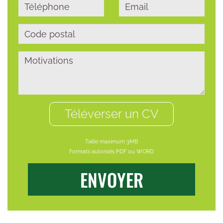
mande
très agréables. Je recommande
vivement"
ce de
Elagage
-
Bouillargues
- Agence de
Nîmes
Nîmes
Google
Source :
Google
9/2021
Date :
10/09/2021
Téléverser un CV
Taille maximum 3MB
Formats autorisés PDF ou WORD
ENVOYER