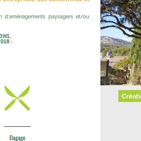
tion d'aménagements paysagers et/ou
OINS,
POUR :
s le Gard
Créati
Elagage