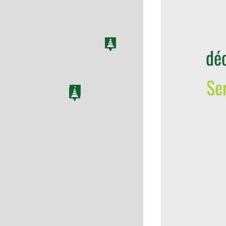
déc
Se